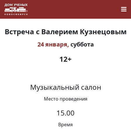
Встреча с Валерием Кузнецовым
24 января,
суббота
Новости
12+
Наука
Музыкальный салон
О Доме учёных
Место проведения
Виртуальный тур
15.00
Контакты
Время