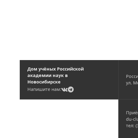
Дом учёных Российской
академии наук в
Росси
Новосибирске
ул. М
(current)
(current)
Напишите нам:
Приё
du-cl
тел: 