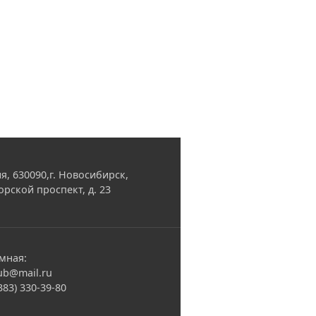
я, 630090,г. Новосибирск,
орской проспект, д. 23
мная:
ub@mail.ru
(383) 330-39-80