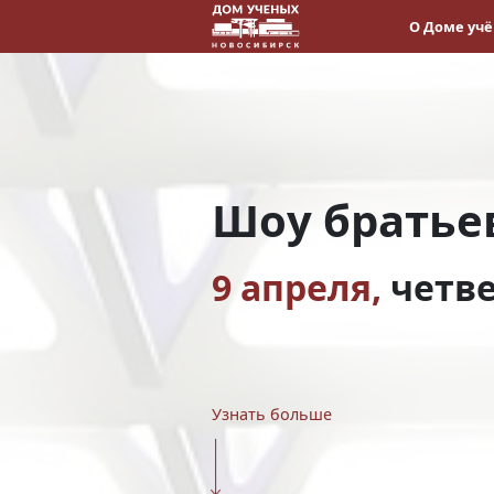
О Доме уч
Шоу братье
9 апреля,
четв
Узнать больше