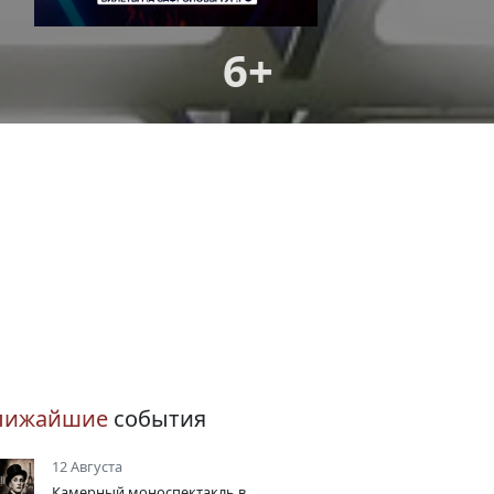
6+
лижайшие
события
12 Августа
Камерный моноспектакль в