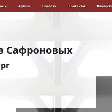
ёных
Афиша
Новости
Контакты
Ваканси
в Сафроновых
ерг