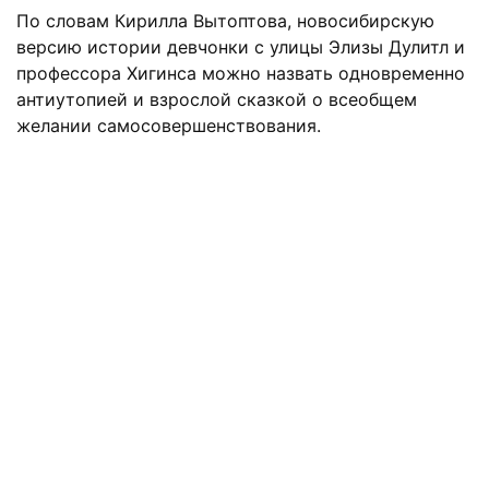
По словам Кирилла Вытоптова, новосибирскую
версию истории девчонки с улицы Элизы Дулитл и
профессора Хигинса можно назвать одновременно
антиутопией и взрослой сказкой о всеобщем
желании самосовершенствования.
(current)
(
(CURRENT)
(CURRENT)