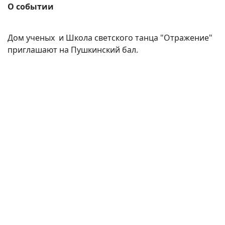
О событии
Дом ученых и Школа светского танца "Отражение"
приглашают на Пушкинский бал.
(current)
(
(CURRENT)
(CURRENT)