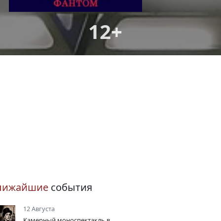
12+
лижайшие
события
12 Августа
Камерный моноспектакль в