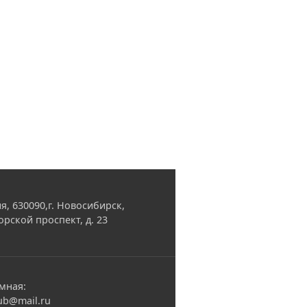
я, 630090,г. Новосибирск,
орской проспект, д. 23
мная:
ub@mail.ru