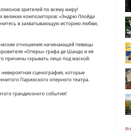
ллионов зрителей по всему миру!
х великих композиторов: «Эндрю Ллойда
унитесь в захватывающую историю любви,
ческие отношения начинающей певицы
Новости
кровителя «Оперы» графа де Шандо и её
о причины скрывать лицо под маской.
Наука
и невероятная сценография, которые
О Доме учёных
менитого Парижского оперного театра.
этого грандиозного события!
Виртуальный тур
Контакты
Вс