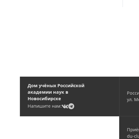
Вакансии
Дом учёных Российской
академии наук в
Росси
Новосибирске
ул. М
(current)
(current)
Напишите нам:
Приё
du-cl