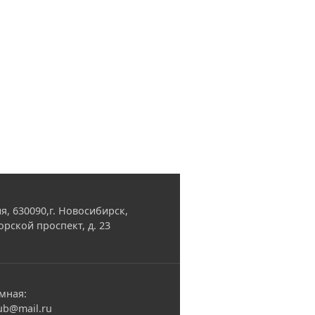
я, 630090,г. Новосибирск,
орской проспект, д. 23
мная:
ub@mail.ru