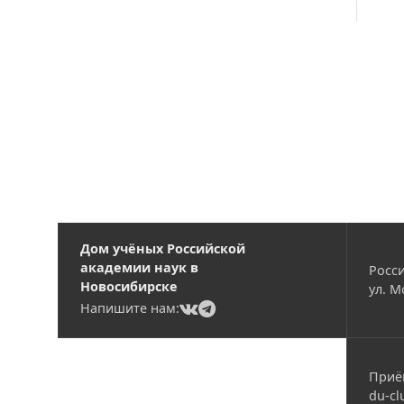
Вакансии
Дом учёных Российской
академии наук в
Росси
Новосибирске
ул. М
(current)
(current)
Напишите нам:
Приё
du-cl