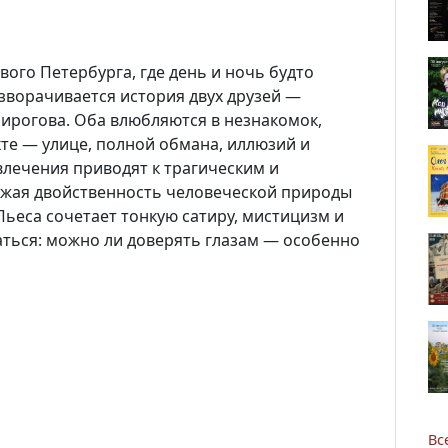
ого Петербурга, где день и ночь будто
зворачивается история двух друзей —
Пирогова. Оба влюбляются в незнакомок,
кте — улице, полной обмана, иллюзий и
Новости
влечения приводят к трагическим и
жая двойственность человеческой природы
Наука
Пьеса сочетает тонкую сатиру, мистицизм и
маться: можно ли доверять глазам — особенно
О Доме учёных
Виртуальный тур
Контакты
Вс