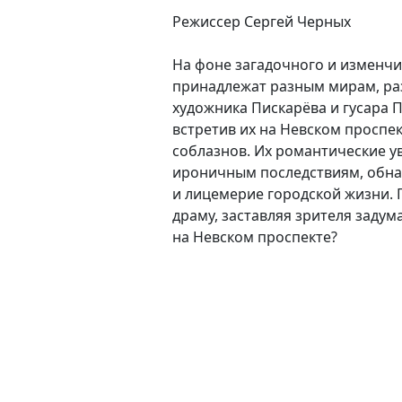
Режиссер Сергей Черных
На фоне загадочного и изменчив
принадлежат разным мирам, ра
художника Пискарёва и гусара 
встретив их на Невском проспе
соблазнов. Их романтические у
ироничным последствиям, обна
и лицемерие городской жизни. 
драму, заставляя зрителя заду
на Невском проспекте?