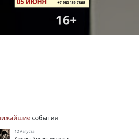
16+
лижайшие
события
12 Августа
Камерный моноспектакль в