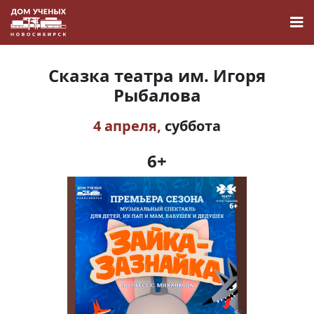
Сказка театра им. Игоря
Рыбалова
4 апреля,
суббота
Новости
6+
Наука
О Доме учёных
Виртуальный тур
Контакты