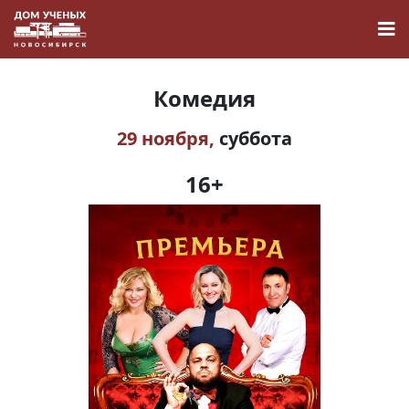
Комедия
29 ноября,
суббота
Новости
16+
Наука
О Доме учёных
Виртуальный тур
Контакты