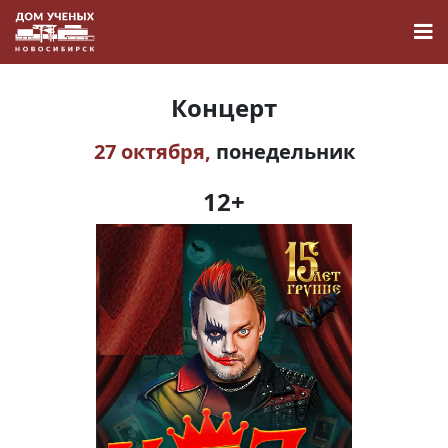
Концерт
27 октября,
понедельник
Новости
12+
Наука
О Доме учёных
Виртуальный тур
Контакты