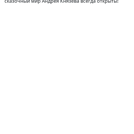
сказочный мир Андрея Князева всегда открыты!
(current)
(
(CURRENT)
(CURRENT)