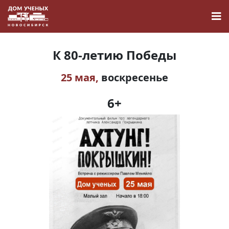
К 80-летию Победы
25 мая,
воскресенье
Новости
6+
Наука
О Доме учёных
Виртуальный тур
Контакты