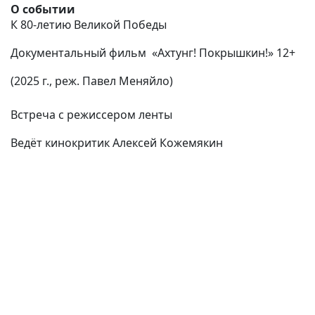
О событии
К 80-летию Великой Победы
Документальный фильм
«Ахтунг! Покрышкин!» 12+
(2025 г., реж. Павел Меняйло)
Встреча с режиссером ленты
Ведёт кинокритик Алексей Кожемякин
(current)
(
(CURRENT)
(CURRENT)