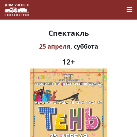
Спектакль
25 апреля,
суббота
Новости
12+
Наука
О Доме учёных
Виртуальный тур
Контакты