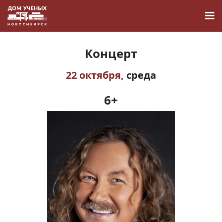
Концерт
22 октября,
среда
Новости
6+
Наука
О Доме учёных
Виртуальный тур
Контакты