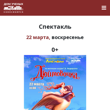
Спектакль
22 марта,
воскресенье
Новости
0+
Наука
О Доме учёных
Виртуальный тур
Контакты