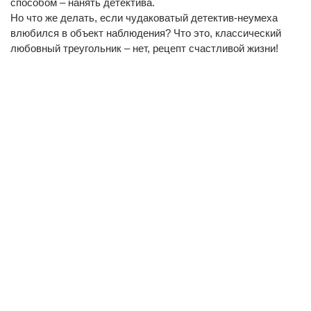
способом – нанять детектива.
Но что же делать, если чудаковатый детектив-неумеха
влюбился в объект наблюдения? Что это, классический
любовный треугольник – нет, рецепт счастливой жизни!
(current)
(
(CURRENT)
(CURRENT)