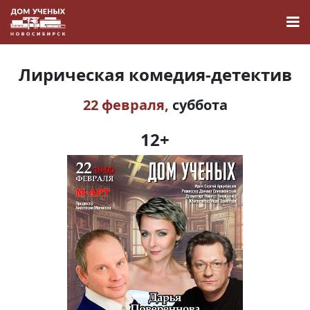
Лирическая комедия-детектив
22 февраля,
суббота
Новости
12+
Наука
О Доме учёных
Виртуальный тур
Контакты