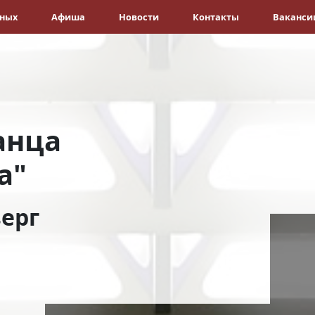
ёных
Афиша
Новости
Контакты
Ваканси
анца
а"
ерг