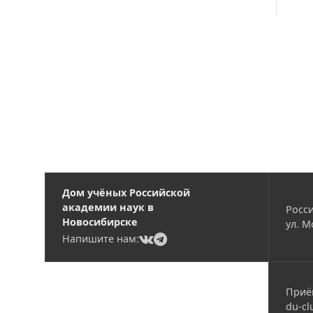
Вакансии
Дом учёных Российской
академии наук в
Росси
Новосибирске
ул. М
(current)
(current)
Напишите нам:
Приё
du-cl