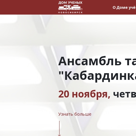
О Доме уч
Ансамбль т
"Кабардинк
20 ноября,
четв
Узнать больше