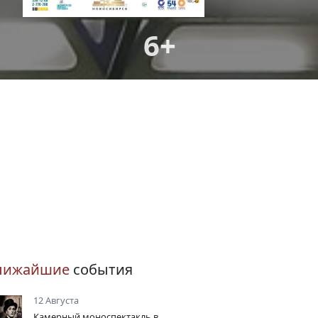
6+
лижайшие
события
12 Августа
Камерный моноспектакль в