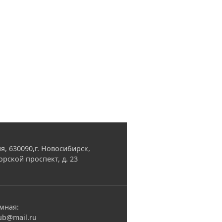
я, 630090,г. Новосибирск,
орской проспект, д. 23
мная:
ub@mail.ru