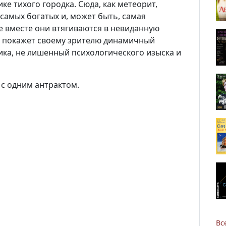
ке тихого городка. Сюда, как метеорит,
 самых богатых и, может быть, самая
 вместе они втягиваются в невиданную
тр покажет своему зрителю динамичный
ика, не лишенный психологического изыска и
Новости
 с одним антрактом.
Наука
О Доме учёных
Виртуальный тур
Контакты
Вс