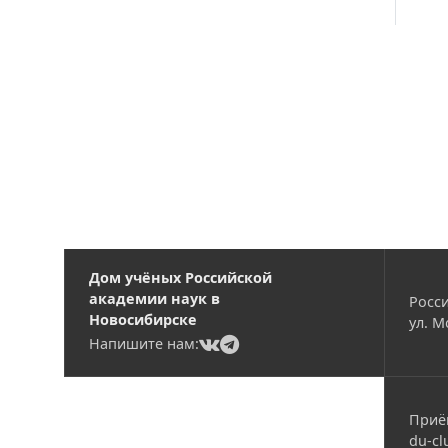
Вакансии
Дом учёных Российской
академии наук в
Росси
Новосибирске
ул. М
(current)
(current)
Напишите нам:
Приё
du-cl