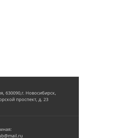
я, 630090,г. Новосибирск,
орской проспект, д. 23
мная:
ub@mail.ru