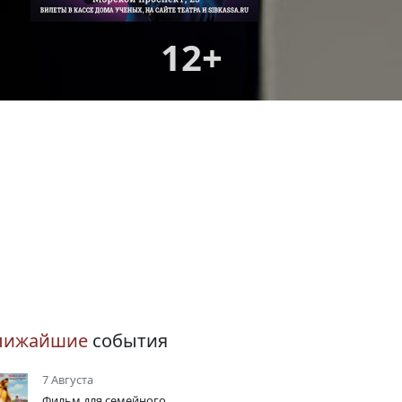
12+
лижайшие
события
7 Августа
Фильм для семейного