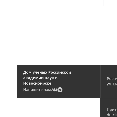
Вакансии
Дом учёных Российской
академии наук в
Росси
Новосибирске
ул. М
(current)
(current)
Напишите нам:
Приё
du-cl