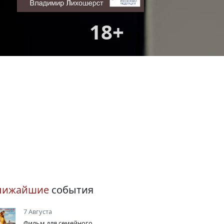
18+
лижайшие
события
7 Августа
Фильм для семейного