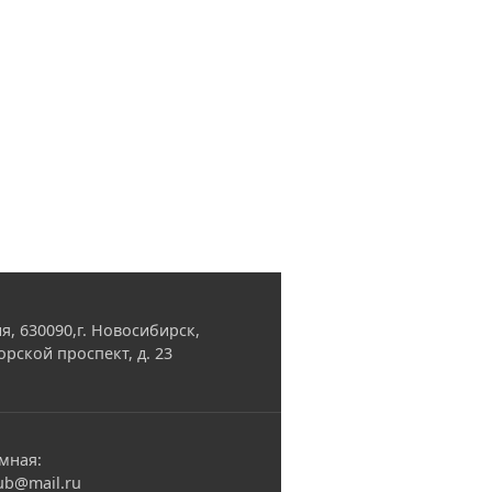
я, 630090,г. Новосибирск,
орской проспект, д. 23
мная:
ub@mail.ru