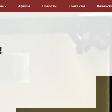
ёных
Афиша
Новости
Контакты
Ваканси
!
а