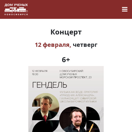
Концерт
12 февраля,
четверг
Новости
6+
Наука
О Доме учёных
Виртуальный тур
Контакты