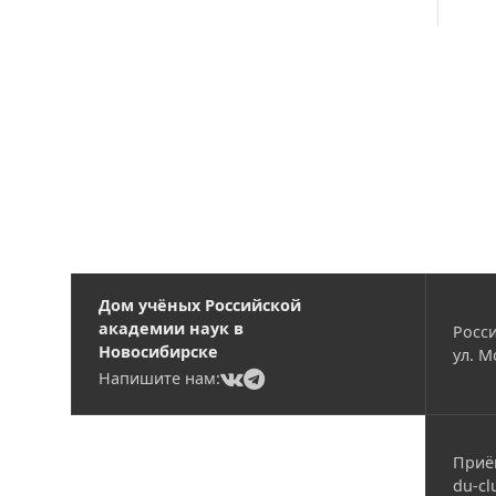
Вакансии
Дом учёных Российской
академии наук в
Росси
Новосибирске
ул. М
(current)
(current)
Напишите нам:
Приё
du-cl