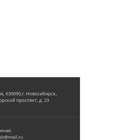
я, 630090,г. Новосибирск,
орской проспект, д. 23
мная:
ub@mail.ru