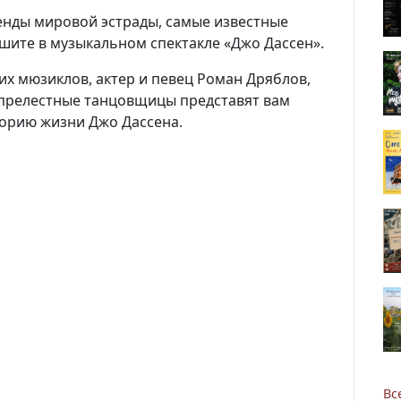
генды мировой эстрады, самые известные
лышите в музыкальном спектакле «Джо Дассен».
их мюзиклов, актер и певец Роман Дряблов,
прелестные танцовщицы представят вам
торию жизни Джо Дассена.
Новости
Наука
О Доме учёных
Виртуальный тур
Контакты
Вс