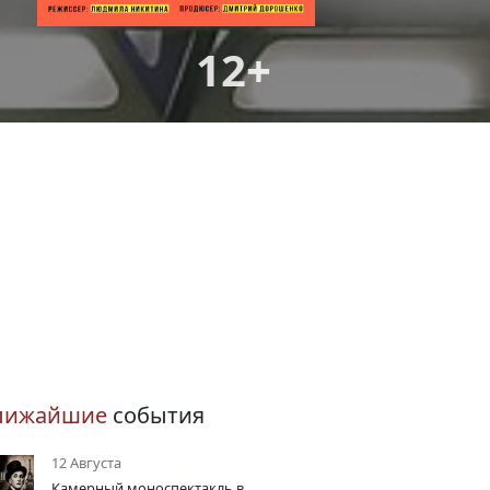
12+
лижайшие
события
12 Августа
Камерный моноспектакль в