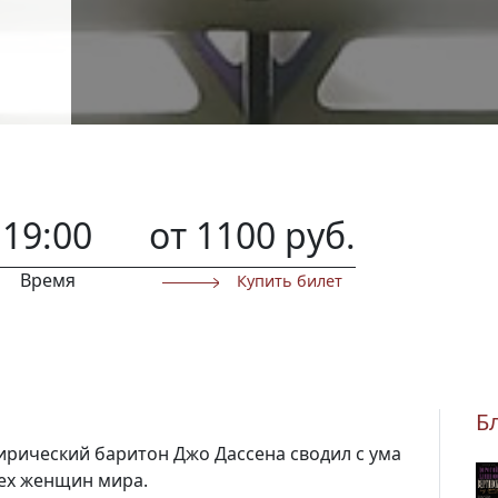
19:00
от 1100 руб.
Время
Купить билет
Б
ирический баритон Джо Дассена сводил с ума
сех женщин мира.