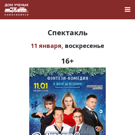
Спектакль
11 января,
воскресенье
Новости
16+
Наука
О Доме учёных
Виртуальный тур
Контакты