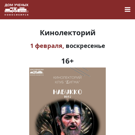
Кинолекторий
1 февраля,
воскресенье
Новости
16+
Наука
О Доме учёных
Виртуальный тур
Контакты