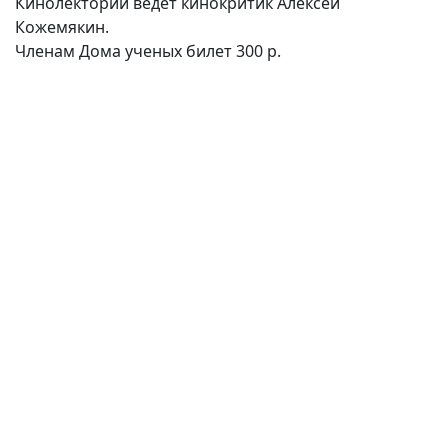
Кинолекторий ведет кинокритик Алексей
Кожемякин.
Членам Дома ученых билет 300 р.
(current)
(
(CURRENT)
(CURRENT)