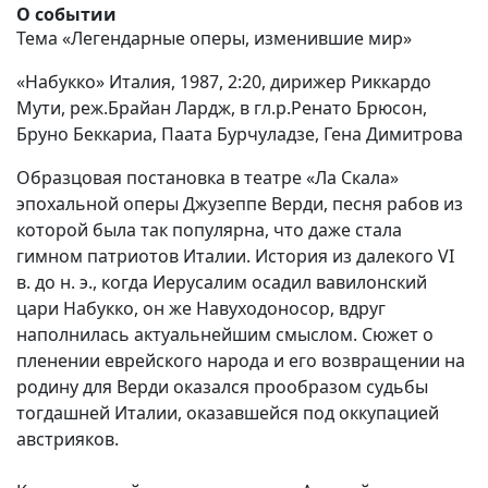
О событии
Тема «Легендарные оперы, изменившие мир»
«Набукко» Италия, 1987, 2:20, дирижер Риккардо
Мути, реж.Брайан Лардж, в гл.р.Ренато Брюсон,
Бруно Беккариа, Паата Бурчуладзе, Гена Димитрова
Образцовая постановка в театре «Ла Скала»
эпохальной оперы Джузеппе Верди, песня рабов из
которой была так популярна, что даже стала
гимном патриотов Италии. История из далекого VI
в. до н. э., когда Иерусалим осадил вавилонский
цари Набукко, он же Навуходоносор, вдруг
наполнилась актуальнейшим смыслом. Сюжет о
пленении еврейского народа и его возвращении на
родину для Верди оказался прообразом судьбы
тогдашней Италии, оказавшейся под оккупацией
австрияков.