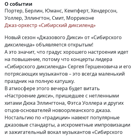
О событии
Портер, Берлин, Юманс, Кемпферт, Хендерсон,
Уоллер, Эллингтон, Смит, Морриконе
Джаз-оркестр «Сибирский диксиленд»
Новый сезон «Джазового Дикси» от «Сибирского
диксиленда» объявляется открытым!
А это значит, что градус хорошего настроения идет
на повышение, потому что концерты лидера
«Сибирского диксиленда» Сергея Гершеновича и его
потрясающих музыкантов – это всегда маленький
праздник на полную катушку.
В атмосфере этого вечера будет витать
«Настроение дикси», пришедшее с нетленными
хитами Дюка Эллингтона, Фэтса Уоллера и других
отцов-основателей новоорлеанского джаза.
Ностальгию по «традиции» навеют популярные
джазовые стандарты, а искрометные импровизации
и зажигательный вокал музыкантов «Сибирского