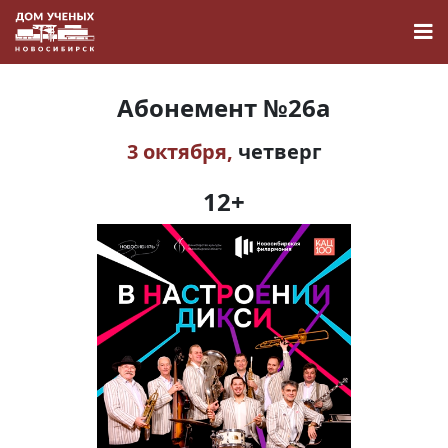
Абонемент №26а
3 октября,
четверг
Новости
12+
Наука
О Доме учёных
Виртуальный тур
Контакты