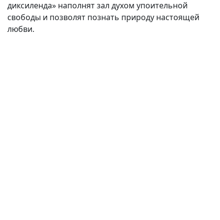
диксиленда» наполнят зал духом упоительной
свободы и позволят познать природу настоящей
любви.
(current)
(
(CURRENT)
(CURRENT)