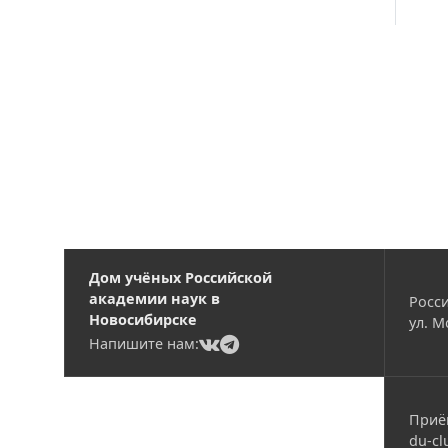
Вакансии
Дом учёных Российской
академии наук в
Росси
Новосибирске
ул. М
(current)
(current)
Напишите нам:
Приё
du-cl