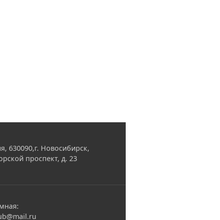
я, 630090,г. Новосибирск,
орской проспект, д. 23
мная:
ub@mail.ru