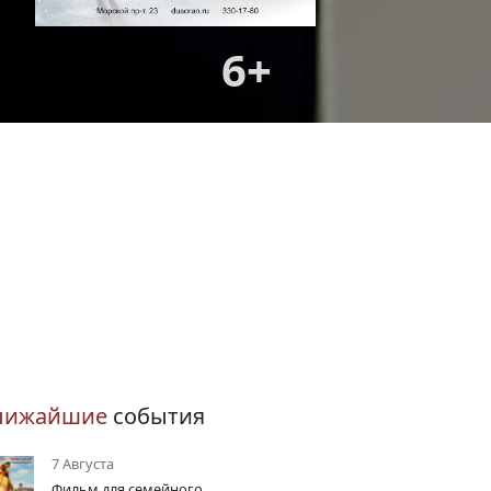
6+
лижайшие
события
7 Августа
Фильм для семейного