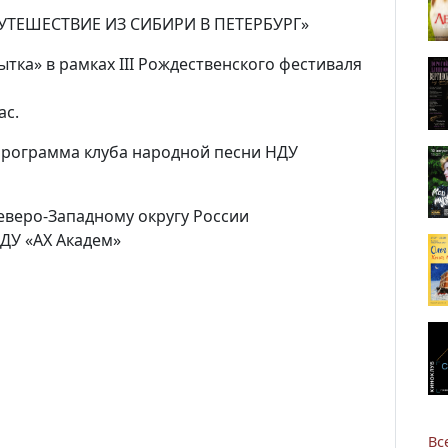
УТЕШЕСТВИЕ ИЗ СИБИРИ В ПЕТЕРБУРГ»
рытка»
в рамках
III
Рождественского фестиваля
ас.
программа к
луба народной песни НДУ
Новости
Наука
еверо-Западному округу России
ДУ «АХ Академ»
О Доме учёных
Виртуальный тур
Контакты
Вс