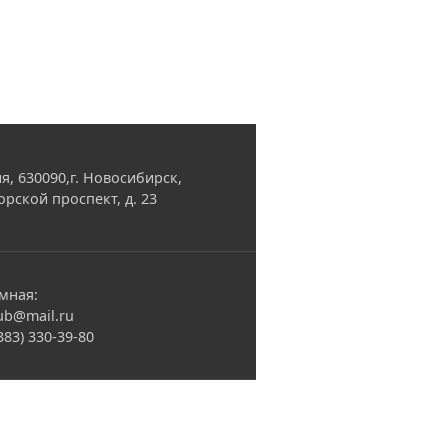
я, 630090,г. Новосибирск,
орской проспект, д. 23
мная:
ub@mail.ru
(383) 330-39-80