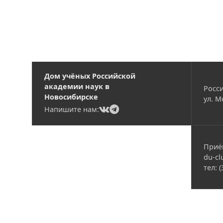
Дом учёных Российской
академии наук в
Росси
Новосибирске
ул. М
(current)
(current)
Напишите нам:
Приё
du-cl
тел: 