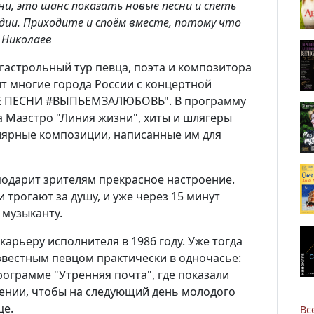
и, это шанс показать новые песни и спеть
дии. Приходите и споём вместе, потому что
 Николаев
гастрольный тур певца, поэта и композитора
ит многие города России с концертной
 ПЕСНИ #ВЫПЬЕМЗАЛЮБОВЬ". В программу
а Маэстро "Линия жизни", хиты и шлягеры
улярные композиции, написанные им для
одарит зрителям прекрасное настроение.
трогают за душу, и уже через 15 минут
 музыканту.
Новости
арьеру исполнителя в 1986 году. Уже тогда
вестным певцом практически в одночасье:
Наука
рограмме "Утренняя почта", где показали
нении, чтобы на следующий день молодого
О Доме учёных
це.
Вс