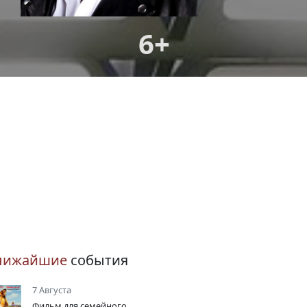
6+
лижайшие
события
7 Августа
Фильм для семейного