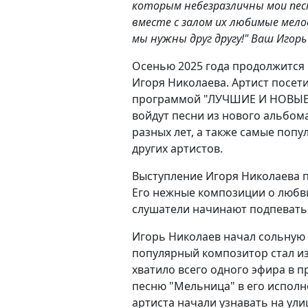
которым небезразличны мои песн
вместе с залом их любимые мело
мы нужны друг другу!" Ваш Игорь
Осенью
2025 года продолжится 
Игоря Николаева. Артист посет
программой "ЛУЧШИЕ И НОВЫЕ
войдут песни из нового альбом
разных лет, а также самые поп
других артистов.
Выступление Игоря Николаева п
Его нежные композиции о любви 
слушатели начинают подпевать
Игорь Николаев начал сольную к
популярный композитор стал из
хватило всего одного эфира в п
песню "Мельница" в его испол
артиста начали узнавать на ули