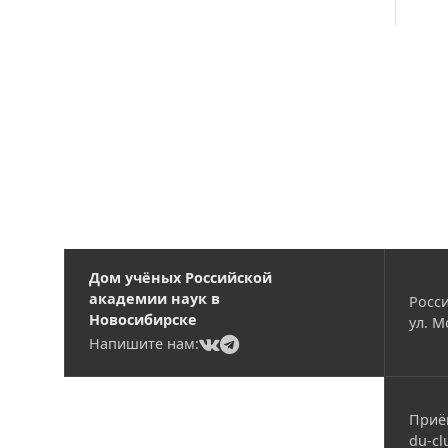
Вакансии
Дом учёных Российской
академии наук в
Росси
Новосибирске
ул. М
(current)
(current)
Напишите нам:
Приё
du-cl