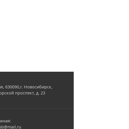
я, 630090,г. Новосибирск,
орской проспект, д. 23
мная:
ub@mail.ru