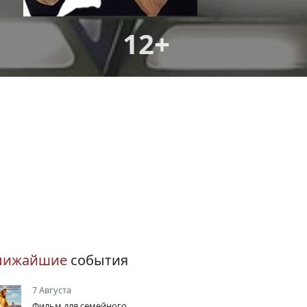
12+
лижайшие
события
7 Августа
Фильм для семейного