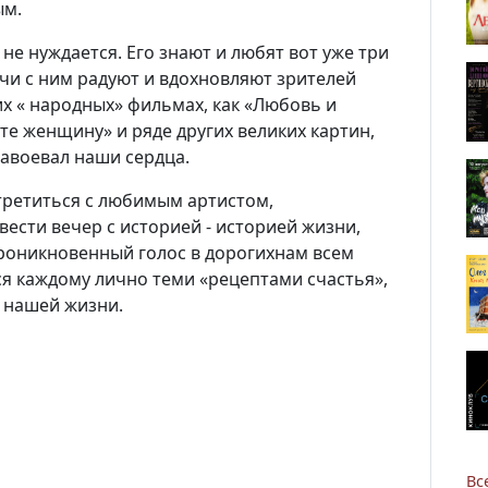
ым.
не нуждается. Его знают и любят вот уже три
чи с ним радуют и вдохновляют зрителей
их « народных» фильмах, как «Любовь и
те женщину» и ряде других великих картин,
завоевал наши сердца.
Новости
третиться с любимым артистом,
ести вечер с историей - историей жизни,
Наука
проникновенный голос в дорогихнам всем
ся каждому лично теми «рецептами счастья»,
О Доме учёных
 нашей жизни.
Виртуальный тур
Контакты
Вс