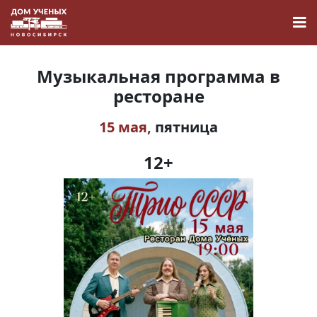
Музыкальная программа в
ресторане
15 мая,
пятница
Новости
12+
Наука
О Доме учёных
Виртуальный тур
Контакты